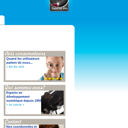
Galeries Pro
Quand les utilisateurs
parlent de nous...
> lire les avis
Experts en
développement
numérique depuis 1993
> en savoir +
Nos coordonnées et