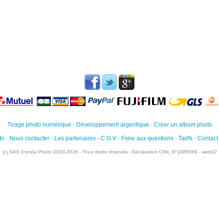
Tirage photo numérique
-
Développement argentique
-
Créer un album photo
to
-
Nous contacter
-
Les partenaires
-
C.G.V
-
Foire aux questions
-
Tarifs
-
Contact 
(c) SAS Iconéa Photo 2003-2026 - Tous droits réservés - Déclaration CNIL N°1085069 - web02