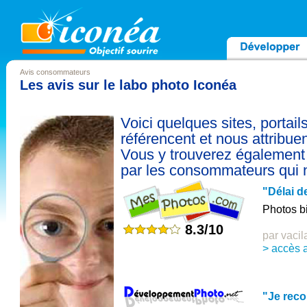
Avis consommateurs
Les avis sur le labo photo Iconéa
Voici quelques sites, portai
référencent et nous attribue
Vous y trouverez également
par les consommateurs qui 
"Délai d
Photos bi
8.3/10
par vacil
> accès a
"Je rec