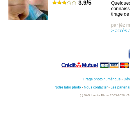
3.9/5
Quelques 
connaiss
tirage de
par jéz 
> accès a
Tirage photo numérique
-
Dév
Notre labo photo
-
Nous contacter
-
Les partena
(c) SAS Iconéa Photo 2003-2026 - To