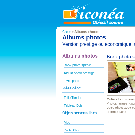
Créer
>
Albums photos
Albums photos
Version prestige ou économique, à
Albums photos
Book photo s
Book photo spirale
Album photo prestige
Livre photo
Idées déco'
Toile Tendue
Malin et économi
Photos reliées, cou
Tableau Bois
votre choix avec o
commentaires
Objets personnalisés
Mug
Porte-Clés