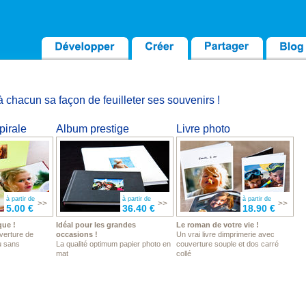
 chacun sa façon de feuilleter ses souvenirs !
pirale
Album prestige
Livre photo
à partir de
à partir de
à partir de
>>
>>
>>
5.00 €
36.40 €
18.90 €
que !
Idéal pour les grandes
Le roman de votre vie !
verture de
occasions !
Un vrai livre dimprimerie avec
u sans
La qualité optimum papier photo en
couverture souple et dos carré
mat
collé